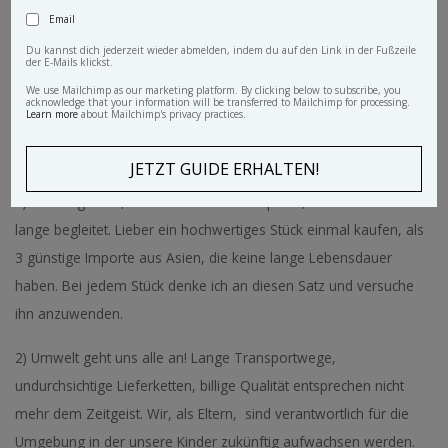
Lokal Heros
Email
Du kannst dich jederzeit wieder abmelden, indem du auf den Link in der Fußzeile
der E-Mails klickst.
We use Mailchimp as our marketing platform. By clicking below to subscribe, you
acknowledge that your information will be transferred to Mailchimp for processing.
Learn more
about Mailchimp's privacy practices.
Es gibt für mich 2 Gründe warum ich oft eine lokale, hochwertige
Alternative zu Amazon, Ikea und Co suche.
1)Wer billig kauft, käuft teuer. Ein alter Spruch, der mich schon
lange begleitet. Lieber ein hochwertiges Stück einmal kaufen, als
3 günstige Importe aus Asien, die keine lange Lebensdauer
haben. Bei jedem Stück denke ich an diesen Satz und versuche
ihn anzuwenden.
2) Umwelt geht uns alle an! Lange Transportwege,
undurchsichtige Lieferketten, billige Qualität entsprechen nicht
mehr dem Zeitgeist. Wir, als Eltern, sind verantwortlich für die
Umgebung in der unsere Kinder zukünftig aufwachsen werden.