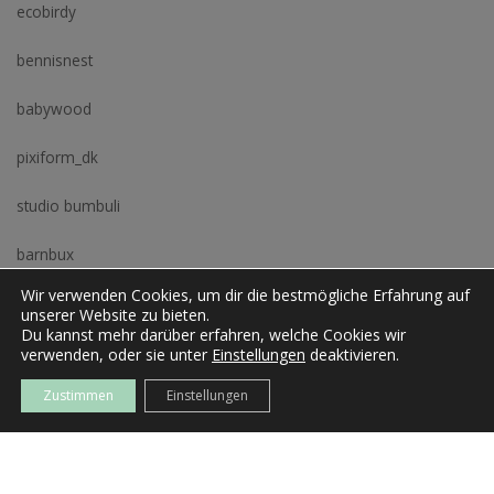
ecobirdy
bennisnest
babywood
pixiform_dk
studio bumbuli
barnbux
Wir verwenden Cookies, um dir die bestmögliche Erfahrung auf
wilja
unserer Website zu bieten.
Du kannst mehr darüber erfahren, welche Cookies wir
Josina
verwenden, oder sie unter
Einstellungen
deaktivieren.
Zustimmen
Einstellungen
clarissa kork
Wenn ihr noch einen Tipp habt, dann vervollständige ich die Liste
gerne weiter.bitte an katrina@urbanupdate.at senden. DANKE !