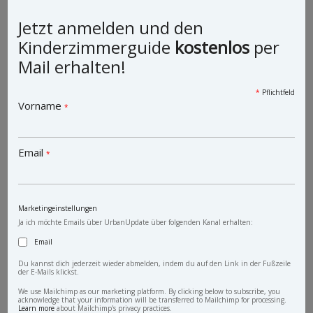
Jetzt anmelden und den
Kinderzimmerguide
kostenlos
per
Mail erhalten!
*
Pflichtfeld
Vorname
*
Vintage Schrank Dino
Email
*
Marketingeinstellungen
Ja ich möchte Emails über UrbanUpdate über folgenden Kanal erhalten:
Email
Du kannst dich jederzeit wieder abmelden, indem du auf den Link in der Fußzeile
der E-Mails klickst.
We use Mailchimp as our marketing platform. By clicking below to subscribe, you
acknowledge that your information will be transferred to Mailchimp for processing.
Learn more
about Mailchimp's privacy practices.