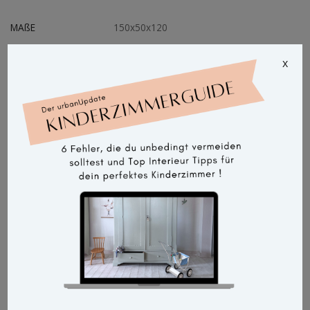
MAßE
150x50x120
x
PREIS
Leider schon verkauft!