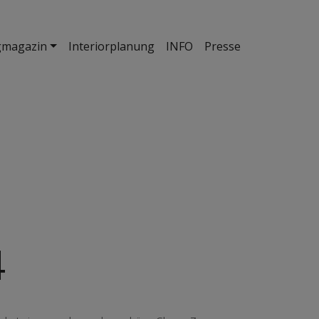
gmagazin
Interiorplanung
INFO
Presse
4