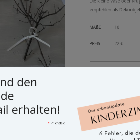
Die kleine Vase oder Kru
empfehlen als Dekoobje
MAßE
16
PREIS
22 €
KONTAKT AUFNEHMEN
und den
ide
l erhalten!
*
Pflichtfeld