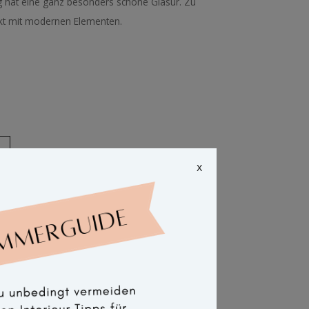
g hat eine ganz besonders schöne Glasur. Zu
kt mit modernen Elementen.
x