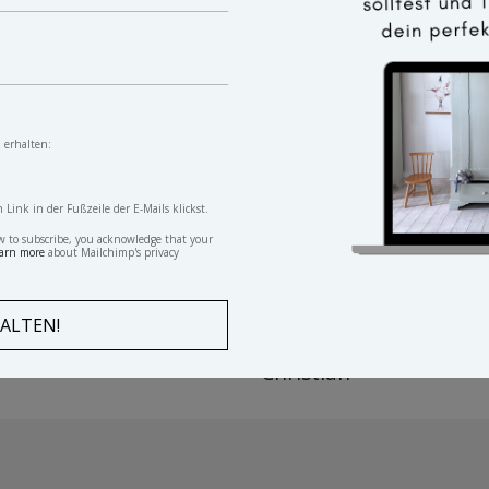
 erhalten:
ink in der Fußzeile der E-Mails klickst.
w to subscribe, you acknowledge that your
arn more
about Mailchimp's privacy
ker Kleiderkasten Adele
Vintage Kleiderschran
Christian