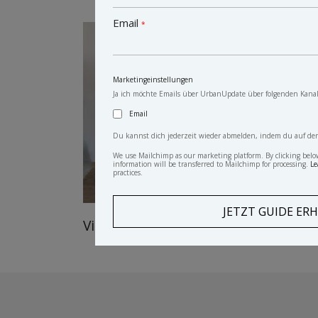
Email
*
Marketingeinstellungen
Ja ich möchte Emails über UrbanUpdate über folgenden Kanal
Email
Du kannst dich jederzeit wieder abmelden, indem du auf den L
We use Mailchimp as our marketing platform. By clicking belo
information will be transferred to Mailchimp for processing.
Le
practices.
Vintage Schrank Dino
anti