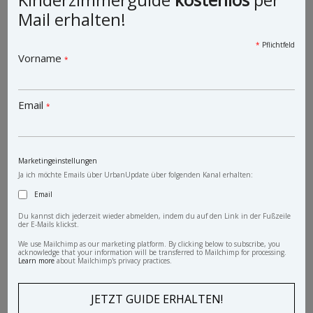
Mail erhalten!
Vintage Schrank Dino
*
Pflichtfeld
Vorname
*
Email
*
Marketingeinstellungen
Ja ich möchte Emails über UrbanUpdate über folgenden Kanal erhalten:
Email
Du kannst dich jederzeit wieder abmelden, indem du auf den Link in der Fußzeile
der E-Mails klickst.
We use Mailchimp as our marketing platform. By clicking below to subscribe, you
acknowledge that your information will be transferred to Mailchimp for processing.
Learn more
about Mailchimp's privacy practices.