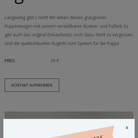
Langweilig gibt´s nicht! Wir lieben diesen grasgrünen
Puppenwagen mit seinem verstellbaren Rücken- und Fußteil. Es
gibt auch das original Einkaufsnetz noch dazu. Nicht zu vergessen
sind die quietschbunten Kugerln zum Spielen für die Puppe.
PREIS
39 €
KONTAKT AUFNEHMEN
x