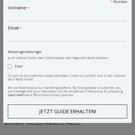
*
Pflichtfeld
Vorname
*
Email
*
Marketingeinstellungen
Ja ich möchte Emails über UrbanUpdate über folgenden Kanal erhalten:
Email
Du kannst dich jederzeit wieder abmelden, indem du auf den Link in der Fußzeile
der E-Mails klickst.
We use Mailchimp as our marketing platform. By clicking below to subscribe, you
acknowledge that your information will be transferred to Mailchimp for processing.
Learn more
about Mailchimp's privacy practices.
antiker Kleiderkasten Adele