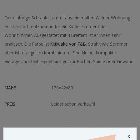
Der eintürige Schrank stammt aus einer alten Wiener Wohnung.
Er ist einfach entzückend für ein Kinderzimmer oder
Wohnzimmer. Ausgestattet mit 4 Brettern ist er innen sehr
praktisch. Die Farbe ist
Kittiwake von F&B
. Strahlt wie Sommer
aber ist total gut zu kombinieren. Eine kleine, kompakte
Vintageschönheit. Eignet sich gut für Bücher, Spiele oder Gewand
.
MAßE
170x42x80
PREIS
Leider schon verkauft!
x