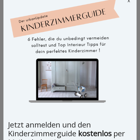
x
Jetzt anmelden und den
Kinderzimmerguide
kostenlos
per
Vintage Schrank Dino