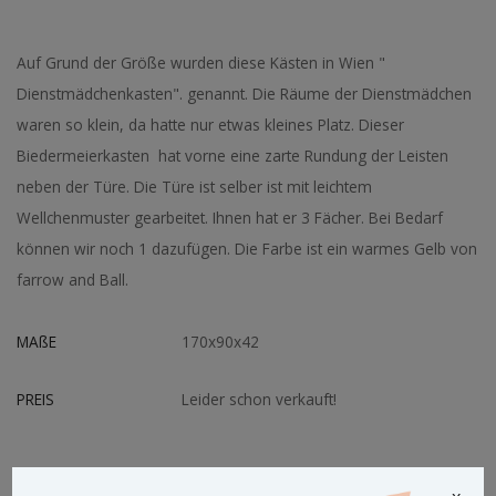
Auf Grund der Größe wurden diese Kästen in Wien "
Dienstmädchenkasten". genannt. Die Räume der Dienstmädchen
waren so klein, da hatte nur etwas kleines Platz. Dieser
Biedermeierkasten hat vorne eine zarte Rundung der Leisten
neben der Türe. Die Türe ist selber ist mit leichtem
Wellchenmuster gearbeitet. Ihnen hat er 3 Fächer. Bei Bedarf
können wir noch 1 dazufügen. Die Farbe ist ein warmes Gelb von
farrow and Ball.
MAßE
170x90x42
PREIS
Leider schon verkauft!