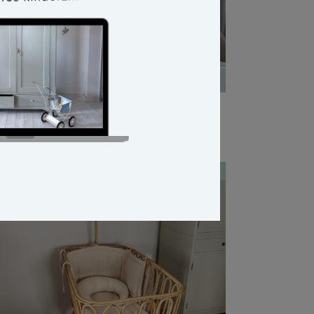
inderbett Ava
VERKAUFT