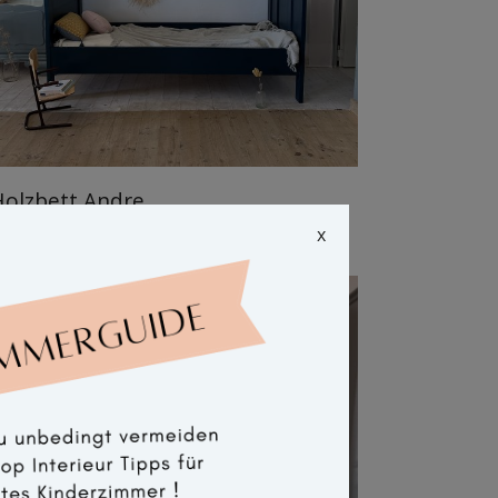
olzbett Andre
x