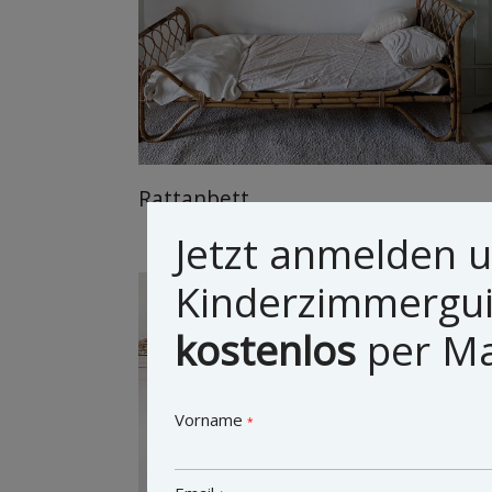
Rattanbett
Jetzt anmelden 
Kinderzimmergu
VERKAUF
kostenlos
per Mai
Vorname
*