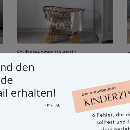
Stubenwagen Valentin
H
und den
ide
T
l erhalten!
*
Pflichtfeld