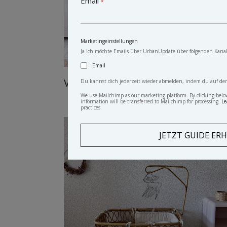
Email
*
Marketingeinstellungen
Ja ich möchte Emails über UrbanUpdate über folgenden Kanal
Email
Vintage kinderbett
Du kannst dich jederzeit wieder abmelden, indem du auf den L
We use Mailchimp as our marketing platform. By clicking belo
information will be transferred to Mailchimp for processing.
Le
practices.
VERKAUF