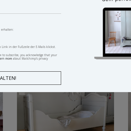
 erhalten:
Rattanstuben wagen Vintage
K
ink in der Fußzeile der E-Mails klickst.
w to subscribe, you acknowledge that your
arn more
about Mailchimp's privacy
T
VERKAUFT