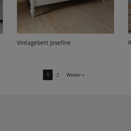
Vintagebett Josefine
1
2
Weiter »