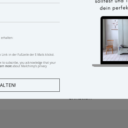
 erhalten:
ink in der Fußzeile der E-Mails klickst.
w to subscribe, you acknowledge that your
arn more
about Mailchimp's privacy
ker Kleiderkasten Adele
Vintage Kleiderschran
Christian