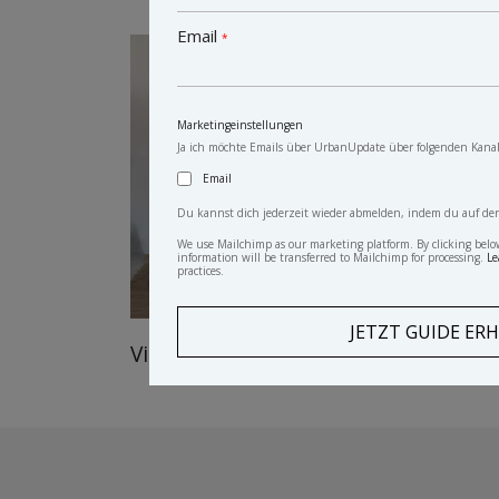
Email
*
Marketingeinstellungen
Ja ich möchte Emails über UrbanUpdate über folgenden Kanal
Email
Du kannst dich jederzeit wieder abmelden, indem du auf den L
We use Mailchimp as our marketing platform. By clicking belo
information will be transferred to Mailchimp for processing.
Le
practices.
Vintage Schrank Dino
anti