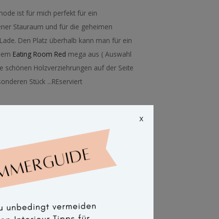
e ist für mich perfekt für ein
fener Stauraum und für die geheimen
e Lade. Den Platz überhalb kann man für ein
 dem
Eating Room Red
mega aus ( Auswahl
ie schönen Holzverziehrungen auf der Seite
nderen Stück ...REserviert
x
 verkauft!