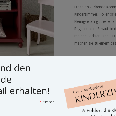
Diese entzückende Kommod
Kinderzimmer. Toller of
Kleinigkeiten gibt es ein
Regal nutzen. Schaut in
meiner Tochter Fanni). D
machen sie zu einem beso
MAßE
45x75x90(h)
und den
PREIS
Leider schon
ide
l erhalten!
*
Pflichtfeld