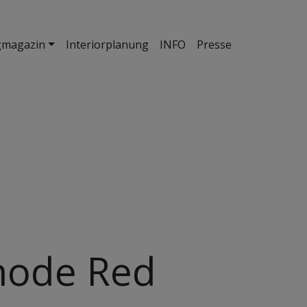
gmagazin
Interiorplanung
INFO
Presse
e
ode Red