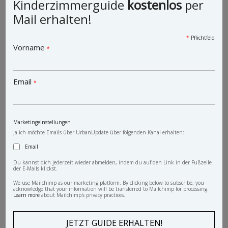
Kinderzimmerguide
kostenlos
per
Mail erhalten!
Vintage Schrank Dino
*
Pflichtfeld
Vorname
*
Email
*
Marketingeinstellungen
Ja ich möchte Emails über UrbanUpdate über folgenden Kanal erhalten:
Email
Du kannst dich jederzeit wieder abmelden, indem du auf den Link in der Fußzeile
der E-Mails klickst.
We use Mailchimp as our marketing platform. By clicking below to subscribe, you
acknowledge that your information will be transferred to Mailchimp for processing.
Learn more
about Mailchimp's privacy practices.