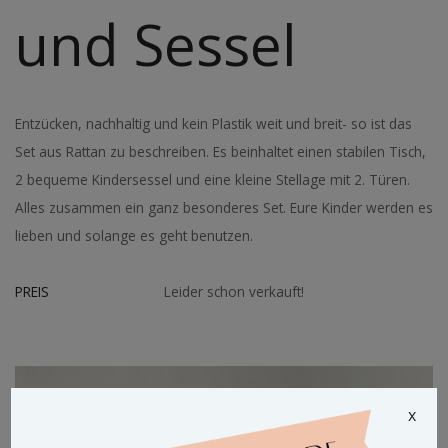
und Sessel
Entzücken, nachhaltig und kein Plastik weit und breit- so ist das
Set aus Rattan zu beschreiben. Es beinhaltet einen stabilen Tisch,
2 bequeme Kindersessel und eine kleine Stellage mit 2. Türen.
Alles zusammen ein ganz besonderes Set. Eure Kinder werden es
lieben und solange es geht benutzen.
PREIS
Leider schon verkauft!
x