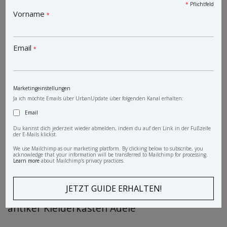
*
Pflichtfeld
Vorname
*
Email
*
Marketingeinstellungen
Ja ich möchte Emails über UrbanUpdate über folgenden Kanal erhalten:
Email
Du kannst dich jederzeit wieder abmelden, indem du auf den Link in der Fußzeile
der E-Mails klickst.
We use Mailchimp as our marketing platform. By clicking below to subscribe, you
acknowledge that your information will be transferred to Mailchimp for processing.
Learn more
about Mailchimp's privacy practices.
antiker Kleiderkasten Adele