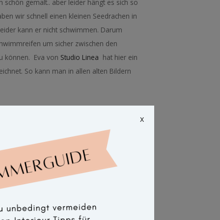
 schön gemalt.. aber leider hängt es sich so
en wir schnell einen kleinen Seedrachen in
Leider kann er nicht schwimmen. Darum
Schwimmreifen um sicher zwischen den
u können. Eva von
Studio Linea
hat hier ein
ichnet. So kann man in allen alten Bildern
 verkauft!
x