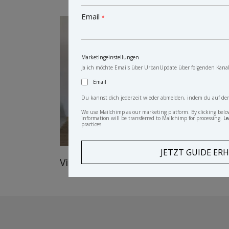
Email
*
Marketingeinstellungen
Ja ich möchte Emails über UrbanUpdate über folgenden Kanal
Email
Du kannst dich jederzeit wieder abmelden, indem du auf den L
We use Mailchimp as our marketing platform. By clicking belo
information will be transferred to Mailchimp for processing.
Le
practices.
Vintage Schrank Dino
anti