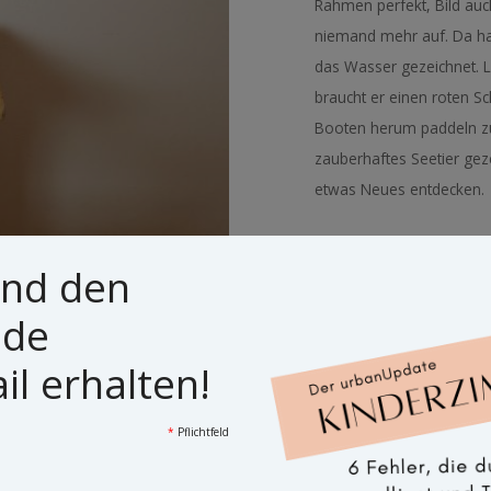
Rahmen perfekt, Bild auch
niemand mehr auf. Da hab
das Wasser gezeichnet. 
braucht er einen roten 
Booten herum paddeln z
zauberhaftes Seetier geze
etwas Neues entdecken.
PREIS
Leider schon
und den
ide
l erhalten!
*
Pflichtfeld