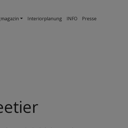
gmagazin
Interiorplanung
INFO
Presse
eetier