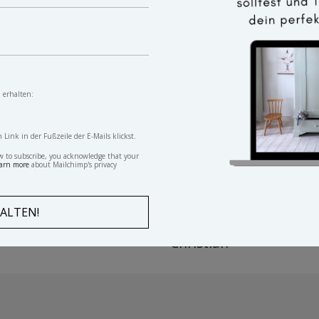
 erhalten:
ink in der Fußzeile der E-Mails klickst.
w to subscribe, you acknowledge that your
arn more
about Mailchimp's privacy
ker Kleiderkasten Adele
Vintage Kleiderschran
Christian